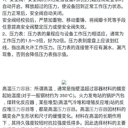
自动开启，释放超过的压力，使设备回到正常工作压力状态。
压力正常后，安全阀自动关闭。
安全阀经校验后，严禁加重物、移动重锤、将阀瓣卡死等手段
任意提高安全阀整定压力或使安全阀失效。
2、压力表：压力表的量程应与设备工作压力相适应，通常为
工作压力的1.5～3倍，好为2倍。压力表刻度盘上应该划红
线，指出高允许工作压力。压力表的连接管不应有漏水、漏汽
现象，否则会降低压力表指示值。
高温
压力容器
：所谓高温﹐通常是指壁温超过容器材料的蠕变
起始温度(对于一般钢材约为 350℃)。火力发电站的锅炉汽包
﹑煤转化反应器﹐某些堆型(高温气冷堆和增殖反应堆)站的反
应堆
压力容器
等﹐都是高温
压力容器
。高温
压力容器
因材料的
蠕变会产生形状和尺寸的缓慢变化。材料在高温的长期作用
下﹐其持久强度较短时抗拉强度低得多。因此选择材料的主要