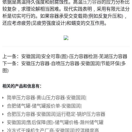
依据是高温持久强度和耐腐蚀性。高温
压力容器
的应力分析比
较复杂﹐求理论解相当困难。现代实践表明﹐采用有限元法分
析是切实可行的。如果容器承受交变载荷(例如反复升压和)﹐
还应考虑疲劳(见疲劳强度设计)和蠕变的交互作用。
上一条：
安徽国润|安全可靠(图)-压力容器检测-芜湖压力容器
下一条：
安徽压力容器-自喷压力容器-安徽国润|节能环保(多
图)
相关的产品和信息有：
简单压力容器-黄山压力容器-安徽国润|
合肥储气罐-储气罐报价单-安徽国润|
合肥压力容器-安徽国润|运行稳定-锅炉压力容器
安徽国润|售后保障(图)-储气罐价格-滁州储气罐
冷冻式干燥机生产厂商-安徽国润|控温精度高