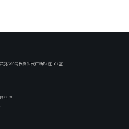
路690号尚泽时代广场B1栋101室
qq.com
7