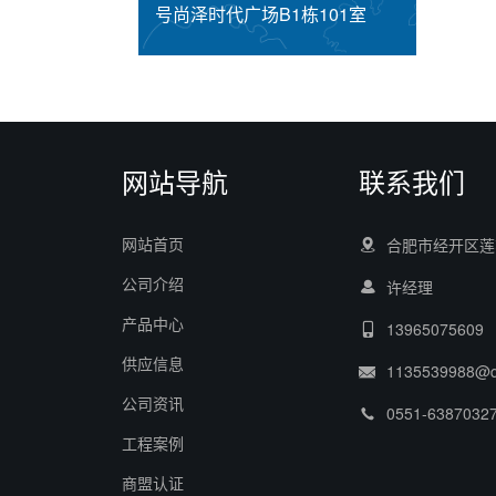
号尚泽时代广场B1栋101室
网站导航
联系我们
网站首页
合肥市经开区莲花
公司介绍
许经理
产品中心
13965075609
供应信息
1135539988@
公司资讯
0551-6387032
工程案例
商盟认证